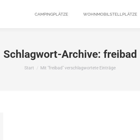
CAMPINGPLÄTZE
WOHNMOBILSTELLPLÄTZE
Schlagwort-Archive:
freibad
Sie befinden sich hier:
Start
Mit "freibad" verschlagwortete Einträge