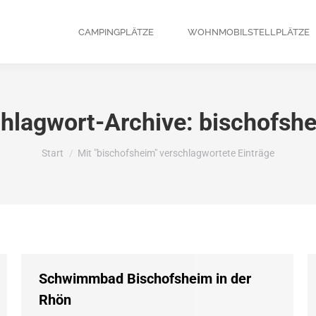
CAMPINGPLÄTZE
WOHNMOBILSTELLPLÄTZE
hlagwort-Archive:
bischofsh
Sie befinden sich hier:
Start
Mit "bischofsheim" verschlagwortete Einträge
Schwimmbad Bischofsheim in der
Rhön